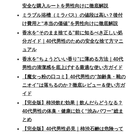
安全な購入ルートを男性向けに徹底解説
ミラブル浴槽（ミラバス）の値段は高い？後付
け費用と“本当の価値”を男性向けに徹底解説
香水を“そのまま捨てる”前に知るべき正しい処
分ガイド｜40代男性のための安全な捨て方マニ
ュアル
香水を“ちょうどいい香り”に薄める方法｜40代
男性の清潔感を底上げする最適な使い方ガイド
【魔女っ粉の口コミ】40代男性の“加齢臭・靴の
ニオイ”は落ちるのか？徹底レビュー＆使い方ガ
イド
【完全版】柿渋飲む効果｜飲んだらどうなる？
40代男性の体臭・健康に効く“渋みパワー”総ま
とめ
【完全版】40代男性必見｜柿渋石鹸は危険って