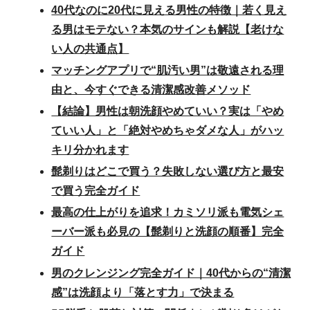
40代なのに20代に見える男性の特徴｜若く見え
る男はモテない？本気のサインも解説【老けな
い人の共通点】
マッチングアプリで“肌汚い男”は敬遠される理
由と、今すぐできる清潔感改善メソッド
【結論】男性は朝洗顔やめていい？実は「やめ
ていい人」と「絶対やめちゃダメな人」がハッ
キリ分かれます
髭剃りはどこで買う？失敗しない選び方と最安
で買う完全ガイド
最高の仕上がりを追求！カミソリ派も電気シェ
ーバー派も必見の【髭剃りと洗顔の順番】完全
ガイド
男のクレンジング完全ガイド｜40代からの“清潔
感”は洗顔より「落とす力」で決まる