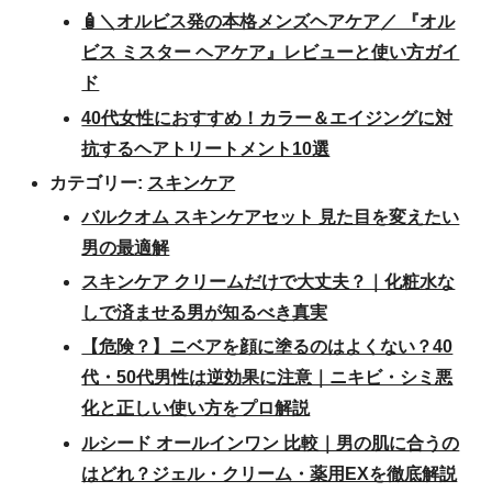
🧴＼オルビス発の本格メンズヘアケア／ 『オル
ビス ミスター ヘアケア』レビューと使い方ガイ
ド
40代女性におすすめ！カラー＆エイジングに対
抗するヘアトリートメント10選
カテゴリー:
スキンケア
バルクオム スキンケアセット 見た目を変えたい
男の最適解
スキンケア クリームだけで大丈夫？｜化粧水な
しで済ませる男が知るべき真実
【危険？】ニベアを顔に塗るのはよくない？40
代・50代男性は逆効果に注意｜ニキビ・シミ悪
化と正しい使い方をプロ解説
ルシード オールインワン 比較｜男の肌に合うの
はどれ？ジェル・クリーム・薬用EXを徹底解説