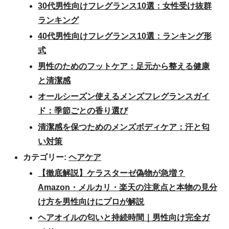
30代男性向けフレグランス10選：女性受け抜群
ランキング
40代男性向けフレグランス10選：ランキング形
式
男性のためのフットケア：足元から整える健康
と清潔感
オールシーズン使えるメンズフレグランスガイ
ド：季節ごとの香り選び
清潔感を保つためのメンズボディケア：汗と匂
い対策
カテゴリー:
ヘアケア
【徹底解説】ケラスターゼ偽物が急増？
Amazon・メルカリ・楽天の注意点と本物の見分
け方を男性向けにプロが解説
ヘアオイルの匂いと持続時間｜男性向け完全ガ