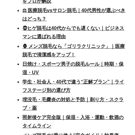
をプロが解説
⚖️ 医療脱毛vsサロン脱毛｜40代男性が選ぶべき
はどっち？
🧔ヒゲ脱毛は40代からでも遅くない｜ビジネス
マンに選ばれる理由
🦍 メンズ脱毛なら「ゴリラクリニック」｜医療
脱毛で清潔感をアップ！
日焼け・スポーツ男子の脱毛ルール｜時期・保
湿・UV
学生・社会人・40代で違う“正解プラン”｜ライ
フステージ別の選び方
埋没毛・毛嚢炎の対処と予防｜剃り方・スクラ
ブ・薬
照射後ケア完全版｜保湿・入浴・運動・飲酒の
タイムライン