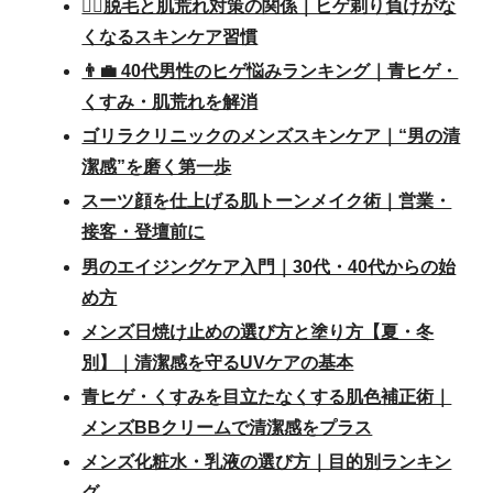
💆‍♂️脱毛と肌荒れ対策の関係｜ヒゲ剃り負けがな
くなるスキンケア習慣
👨‍💼 40代男性のヒゲ悩みランキング｜青ヒゲ・
くすみ・肌荒れを解消
ゴリラクリニックのメンズスキンケア｜“男の清
潔感”を磨く第一歩
スーツ顔を仕上げる肌トーンメイク術｜営業・
接客・登壇前に
男のエイジングケア入門｜30代・40代からの始
め方
メンズ日焼け止めの選び方と塗り方【夏・冬
別】｜清潔感を守るUVケアの基本
青ヒゲ・くすみを目立たなくする肌色補正術｜
メンズBBクリームで清潔感をプラス
メンズ化粧水・乳液の選び方｜目的別ランキン
グ