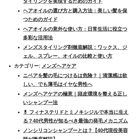
タイリングを実現するためのガイド
ヘアオイルの選び方と購入方法：美しい髪を保
つためのガイド
ヘアオイルの意外な使い方：日常生活に役立つ
多彩な活用法
メンズスタイリング剤徹底解説：ワックス、ジ
ェル、スプレー、オイルの比較と使い方
カテゴリー:
メンズヘアケア
ニベアを髪の毛につけるは危険？｜清潔感は欲
しい、でも薄毛はイヤな男性へ
メンズヘアケアの極意｜頭皮環境を整える正し
いシャンプー法
💊 フィナステリドとミノキシジルで本当に生え
る？40代男性が知るべき最強の発毛メカニズム
ノンシリコンシャンプーとは？【40代現役美容