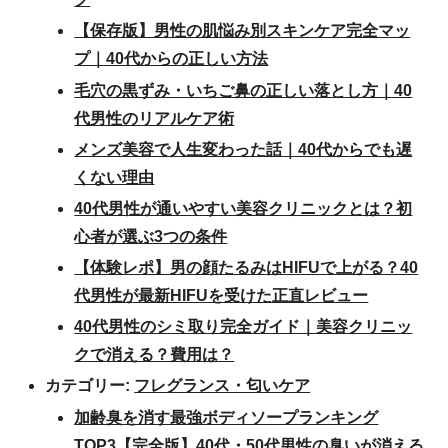
【保存版】男性の肌悩み別スキンケア完全マッ
プ｜40代からの正しい方法
毛穴の黒ずみ・いちご鼻の正しい落とし方｜40
代男性のリアルケア術
メンズ美容で人生変わった話｜40代からでも遅
くない理由
40代男性が通いやすい美容クリニックとは？初
心者が選ぶ3つの条件
【体験レポ】男の顔たるみはHIFUで上がる？40
代男性が最新HIFUを受けた正直レビュー
40代男性のシミ取り完全ガイド｜美容クリニッ
クで消える？費用は？
カテゴリー:
フレグランス・匂いケア
加齢臭を消す最強ボディソープランキング
TOP3【完全版】40代・50代男性の臭いが消える