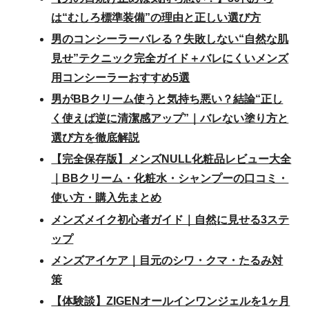
は“むしろ標準装備”の理由と正しい選び方
男のコンシーラーバレる？失敗しない“自然な肌
見せ”テクニック完全ガイド＋バレにくいメンズ
用コンシーラーおすすめ5選
男がBBクリーム使うと気持ち悪い？結論“正し
く使えば逆に清潔感アップ”｜バレない塗り方と
選び方を徹底解説
【完全保存版】メンズNULL化粧品レビュー大全
｜BBクリーム・化粧水・シャンプーの口コミ・
使い方・購入先まとめ
メンズメイク初心者ガイド｜自然に見せる3ステ
ップ
メンズアイケア｜目元のシワ・クマ・たるみ対
策
【体験談】ZIGENオールインワンジェルを1ヶ月