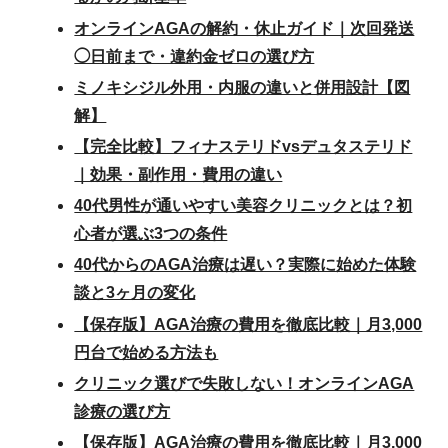
オンラインAGAの解約・休止ガイド｜次回発送
◯日前まで・違約金ゼロの選び方
ミノキシジル外用・内服の違いと併用設計【図
解】
【完全比較】フィナステリドvsデュタステリド
｜効果・副作用・費用の違い
40代男性が通いやすい美容クリニックとは？初
心者が選ぶ3つの条件
40代からのAGA治療は遅い？実際に始めた体験
談と3ヶ月の変化
【保存版】AGA治療の費用を徹底比較｜月3,000
円台で始める方法も
クリニック選びで失敗しない！オンラインAGA
診療の選び方
【保存版】AGA治療の費用を徹底比較｜月3,000