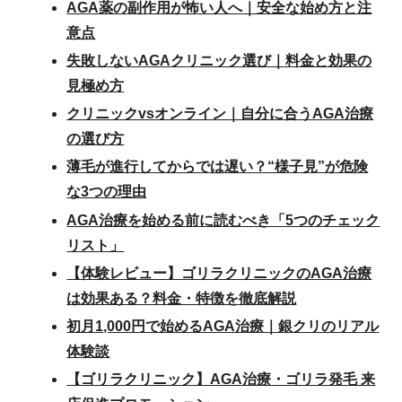
AGA薬の副作用が怖い人へ｜安全な始め方と注
意点
失敗しないAGAクリニック選び｜料金と効果の
見極め方
クリニックvsオンライン｜自分に合うAGA治療
の選び方
薄毛が進行してからでは遅い？“様子見”が危険
な3つの理由
AGA治療を始める前に読むべき「5つのチェック
リスト」
【体験レビュー】ゴリラクリニックのAGA治療
は効果ある？料金・特徴を徹底解説
初月1,000円で始めるAGA治療｜銀クリのリアル
体験談
【ゴリラクリニック】AGA治療・ゴリラ発毛 来