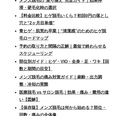
メンズ脱毛の“乗り換え”完全ガイド｜効果停
滞・硬毛化時の選択
【料金比較】ヒゲ脱毛いくら？初回0円の落とし
穴と“2ヶ月目単価”
青ヒゲ・肌荒れ卒業｜“清潔感”のためのヒゲ脱
毛ロードマップ
予約の取り方と間隔の正解｜最短で終わらせる
スケジューリング
部位別ガイド：ヒゲ・VIO・全身・足・ワキ【回
数と期間の目安】
メンズ脱毛の痛み対策ガイド｜麻酔・出力調
整・冷却の実際
医療脱毛 vs サロン脱毛｜効果・痛み・費用の違
い【図解】
【保存版】メンズ脱毛は何から始める？部位・
回数・痛みの全体像