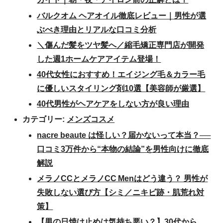
バルクオム ヘアオイル徹底レビュー｜男性が選
ぶべき理由とリアルな口コミ分析
＼傷んだ髪をツヤ髪へ／縮毛矯正専門店が開発
した週1ホームケアアイテム登場！
40代女性におすすめ！エイジング毛＆カラー毛
に優しいスタイリング剤10選【美容師が厳選】
40代男性がヘアケアをしない方が良い理由
カテゴリー:
メンズコスメ
nacre beaute は怪しい？届かないって本当？──
口コミ3万件から“本物の結論”を男性向けに徹底
解説
メラノCCとメラノCC Menはどう違う？ 男性が
失敗しない選び方【シミ／ニキビ跡・肌荒れ対
策】
【男の日焼け止めは気持ち悪い？】30代から