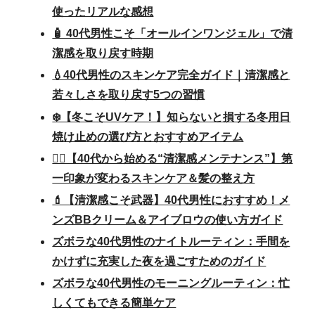
使ったリアルな感想
🧴 40代男性こそ「オールインワンジェル」で清
潔感を取り戻す時期
💧40代男性のスキンケア完全ガイド｜清潔感と
若々しさを取り戻す5つの習慣
❄️【冬こそUVケア！】知らないと損する冬用日
焼け止めの選び方とおすすめアイテム
💆‍♂️【40代から始める“清潔感メンテナンス”】第
一印象が変わるスキンケア＆髪の整え方
💄【清潔感こそ武器】40代男性におすすめ！メ
ンズBBクリーム＆アイブロウの使い方ガイド
ズボラな40代男性のナイトルーティン：手間を
かけずに充実した夜を過ごすためのガイド
ズボラな40代男性のモーニングルーティン：忙
しくてもできる簡単ケア