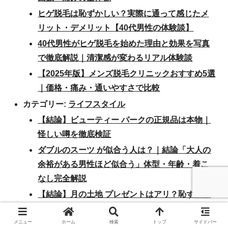
ヒゲ脱毛は恥ずかしい？実際に通って感じたメ
リット・デメリット【40代男性の体験談】
40代男性がヒゲ脱毛を始めた理由と効果を写真
で徹底解説｜清潔感が変わるリアル体験談
【2025年版】メンズ脱毛クリニックおすすめ5選
｜価格・痛み・通いやすさで比較
カテゴリー:
ライフスタイル
【結論】ビューティー パークの正規品は本物｜
怪しい噂を徹底検証
ダブルのスーツ が似合う人は？｜結論「大人の
余裕がある男性ほど似合う」体型・年齢・着こ
なし完全解説
【結論】月の土地 プレゼントはアリ？恥ずかし
い？後悔しない選び方を男性目線で完全解説
メニュー
ホーム
検索
トップ
サイドバー
リカバリー ウェアは意味ない？怪しい・効果な