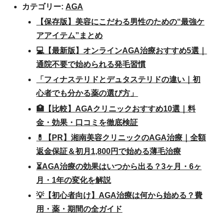
カテゴリー:
AGA
【保存版】美容にこだわる男性のための“最強ケ
アアイテム”まとめ
💻【最新版】オンラインAGA治療おすすめ5選｜
通院不要で始められる発毛習慣
「フィナステリドとデュタステリドの違い｜初
心者でも分かる薬の選び方」
🏥【比較】AGAクリニックおすすめ10選｜料
金・効果・口コミを徹底検証
💊【PR】湘南美容クリニックのAGA治療｜全額
返金保証＆初月1,800円で始める薄毛治療
⏳AGA治療の効果はいつから出る？3ヶ月・6ヶ
月・1年の変化を解説
💡【初心者向け】AGA治療は何から始める？費
用・薬・期間の全ガイド