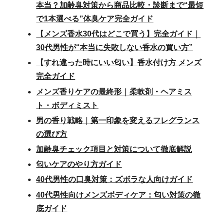
本当？加齢臭対策から商品比較・診断まで“最短
で1本選べる”体臭ケア完全ガイド
【メンズ香水30代はどこで買う】完全ガイド｜
30代男性が“本当に失敗しない香水の買い方”
【すれ違った時にいい匂い】香水付け方 メンズ
完全ガイド
メンズ香りケアの最終形｜柔軟剤・ヘアミス
ト・ボディミスト
男の香り戦略｜第一印象を変えるフレグランス
の選び方
加齢臭チェック項目と対策について徹底解説
匂いケアのやり方ガイド
40代男性の口臭対策：ズボラな人向けガイド
40代男性向けメンズボディケア：匂い対策の徹
底ガイド