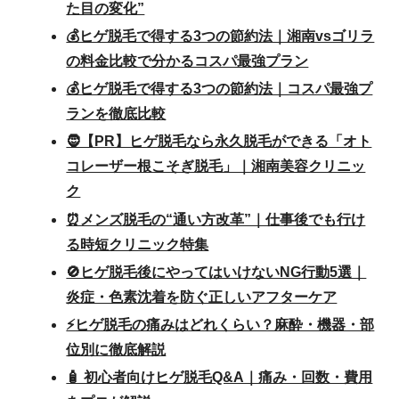
た目の変化”
💰ヒゲ脱毛で得する3つの節約法｜湘南vsゴリラ
の料金比較で分かるコスパ最強プラン
💰ヒゲ脱毛で得する3つの節約法｜コスパ最強プ
ランを徹底比較
🧔【PR】ヒゲ脱毛なら永久脱毛ができる「オト
コレーザー根こそぎ脱毛」｜湘南美容クリニッ
ク
⏰メンズ脱毛の“通い方改革”｜仕事後でも行け
る時短クリニック特集
🚫ヒゲ脱毛後にやってはいけないNG行動5選｜
炎症・色素沈着を防ぐ正しいアフターケア
⚡ヒゲ脱毛の痛みはどれくらい？麻酔・機器・部
位別に徹底解説
🧴 初心者向けヒゲ脱毛Q&A｜痛み・回数・費用