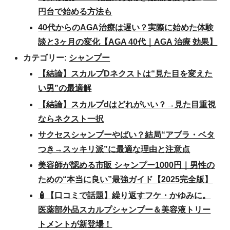
円台で始める方法も
40代からのAGA治療は遅い？実際に始めた体験
談と3ヶ月の変化【AGA 40代｜AGA 治療 効果】
カテゴリー:
シャンプー
【結論】スカルプDネクストは“見た目を変えた
い男”の最適解
【結論】スカルプdはどれがいい？→見た目重視
ならネクスト一択
サクセスシャンプーやばい？結局“アブラ・ベタ
つき→スッキリ派”に最適な理由と注意点
美容師が認める市販 シャンプー1000円｜男性の
ための“本当に良い”最強ガイド【2025完全版】
🧴【口コミで話題】繰り返すフケ・かゆみに。
医薬部外品スカルプシャンプー＆美容液トリー
トメントが新登場！