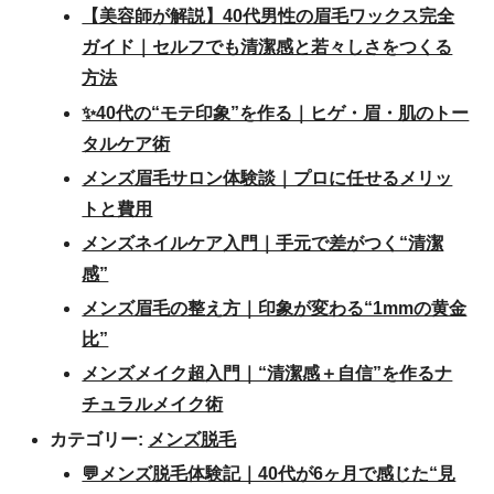
【美容師が解説】40代男性の眉毛ワックス完全
ガイド｜セルフでも清潔感と若々しさをつくる
方法
✨40代の“モテ印象”を作る｜ヒゲ・眉・肌のトー
タルケア術
メンズ眉毛サロン体験談｜プロに任せるメリッ
トと費用
メンズネイルケア入門｜手元で差がつく“清潔
感”
メンズ眉毛の整え方｜印象が変わる“1mmの黄金
比”
メンズメイク超入門｜“清潔感＋自信”を作るナ
チュラルメイク術
カテゴリー:
メンズ脱毛
💬メンズ脱毛体験記｜40代が6ヶ月で感じた“見