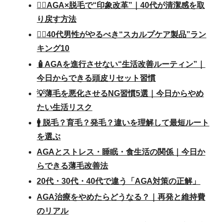
💇‍♂️AGA×脱毛で“印象改革”｜40代が清潔感を取
り戻す方法
💆‍♂️40代男性がやるべき“スカルプケア製品”ラン
キング10
🧴AGAを進行させない“生活改善ルーティン”｜
今日からできる頭皮リセット習慣
💡薄毛を悪化させるNG習慣5選｜今日からやめ
たい生活リスク
🚹 脱毛？育毛？発毛？違いを理解して最短ルート
を選ぶ
AGAとストレス・睡眠・食生活の関係｜今日か
らできる薄毛改善法
20代・30代・40代で違う「AGA対策の正解」
AGA治療をやめたらどうなる？｜再発と維持費
のリアル