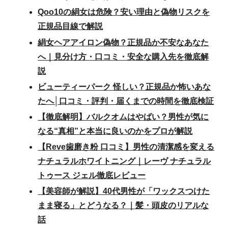
Qoo10の絹女は危険？安い理由と偽物リスクを
正規品目線で解説
絹女ヘアアイロン偽物？正規品か不安なあなた
へ｜見分け方・口コミ・安全な購入先を徹底解
説
ビューティーパーク 怪しい？正規品か怖いあな
たへ│口コミ・評判・届くまでの時間を徹底検証
【徹底解明】バルクオムはやばい？男性が気に
なる“真相”と本当に良いのかをプロが解説
【Reve歯磨き粉 口コミ】男性の清潔感を変える
ナチュラルホワイトニング｜レーヴ ナチュラル
トゥース ジェル徹底レビュー
【美容師が解説】40代男性が「ワックスつけた
まま寝る」とどうなる？｜髪・頭皮のリアルな
話