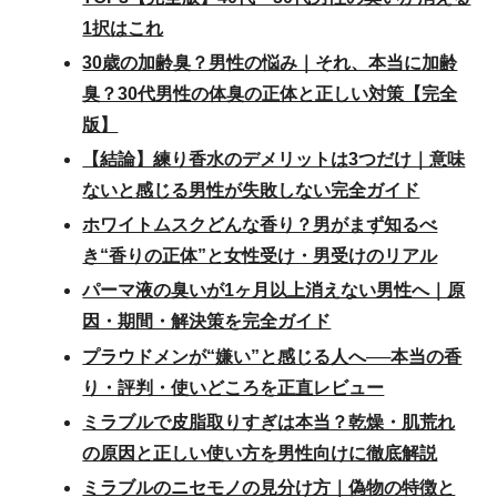
1択はこれ
30歳の加齢臭？男性の悩み｜それ、本当に加齢
臭？30代男性の体臭の正体と正しい対策【完全
版】
【結論】練り香水のデメリットは3つだけ｜意味
ないと感じる男性が失敗しない完全ガイド
ホワイトムスクどんな香り？男がまず知るべ
き“香りの正体”と女性受け・男受けのリアル
パーマ液の臭いが1ヶ月以上消えない男性へ｜原
因・期間・解決策を完全ガイド
プラウドメンが“嫌い”と感じる人へ──本当の香
り・評判・使いどころを正直レビュー
ミラブルで皮脂取りすぎは本当？乾燥・肌荒れ
の原因と正しい使い方を男性向けに徹底解説
ミラブルのニセモノの見分け方｜偽物の特徴と