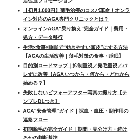
店促進プロモーション
【初月1,000円】薄毛治療のコスパ革命！オンラ
イン対応のAGA専門クリニックとは？
オンラインAGA“乗り換え”完全ガイド｜費用・
処方・データ移行
生活×食事×睡眠で“効きやすい頭皮”にする方法
【AGAの生活改善｜薄毛対策の食事・睡眠】
目的別ロードマップ｜抑制重視／発毛重視／バ
レずに改善【AGA いつから・何から・どれから
始める？】
失敗しないビフォーアフター写真の撮り方【テ
ンプレDLつき】
AGA“安全管理”ガイド｜採血・血圧・副作用の
連絡フロー
初期脱毛の完全ガイド｜期間・見分け方・続け
るかの判断基準