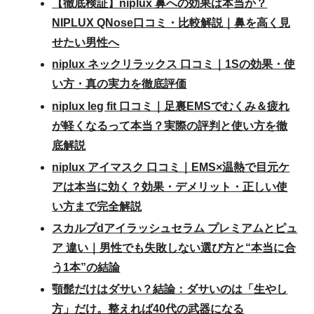
【徹底検証】niplux 鼻への効果は本当か？
NIPLUX QNose口コミ・比較解説｜鼻を高く見
せたい男性へ
niplux ネックリラックス 口コミ｜1Sの効果・使
い方・真の実力を徹底評価
niplux leg fit 口コミ｜足裏EMSでむくみ＆疲れ
が軽くなるって本当？実際の評判と使い方を徹
底解説
niplux アイマスク 口コミ｜EMS×温熱で目元ケ
アは本当に効く？効果・デメリット・正しい使
い方まで完全解説
スカルプdアイラッシュセラム プレミアムとピュ
ア 違い｜男性でも失敗しない選び方と“本当に合
う1本”の結論
顎髭だけはダサい？結論：ダサいのは「生やし
方」だけ。整えれば40代の武器になる