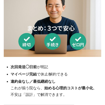
次回発送◯日前
が明記
マイページ完結
で休止/解約できる
違約金なし／最低継続なし
これが揃う院なら、
始める心理的コストが最小化
。
不安は「設計」で解消できます。