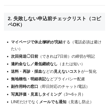
2. 失敗しない申込前チェックリスト（コピ
ペOK）
マイページで休止/解約が完結
する（電話必須は避け
たい）
次回発送◯日前
（できれば7日前）の締切が明記
違約金なし／最低継続なし
（または短い）
送料・再診・採血
などの
見えないコスト
が一覧化
無地梱包・明細表記
などプライバシー配慮
副作用時の窓口
（即日対応のチャット/電話）
写真評価・見直しタイミング
（3〜6ヶ月）
LINEだけでなく
メールでも通知
（見逃し防止）