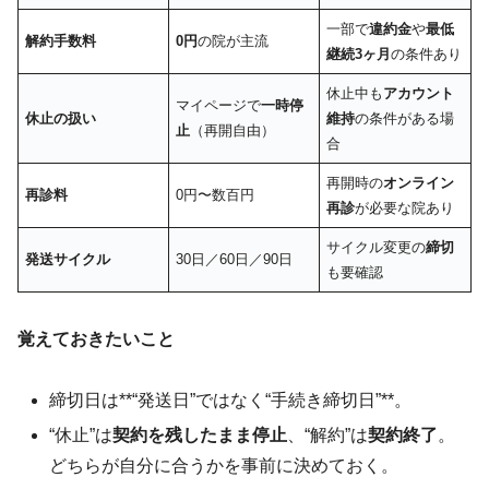
一部で
違約金
や
最低
解約手数料
0円
の院が主流
継続3ヶ月
の条件あり
休止中も
アカウント
マイページで
一時停
休止の扱い
維持
の条件がある場
止
（再開自由）
合
再開時の
オンライン
再診料
0円〜数百円
再診
が必要な院あり
サイクル変更の
締切
発送サイクル
30日／60日／90日
も要確認
覚えておきたいこと
締切日は**“発送日”ではなく“手続き締切日”**。
“休止”は
契約を残したまま停止
、“解約”は
契約終了
。
どちらが自分に合うかを事前に決めておく。