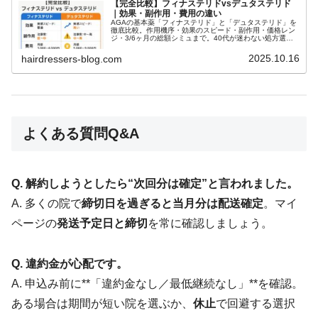
【完全比較】フィナステリドvsデュタステリド
｜効果・副作用・費用の違い
AGAの基本薬「フィナステリド」と「デュタステリド」を
徹底比較。作用機序・効果のスピード・副作用・価格レン
ジ・3/6ヶ月の総額シミュまで。40代が迷わない処方選び
と安全な始め方を解説します。
2025.10.16
hairdressers-blog.com
よくある質問Q&A
Q. 解約しようとしたら“次回分は確定”と言われました。
A. 多くの院で
締切日を過ぎると当月分は配送確定
。マイ
ページの
発送予定日と締切
を常に確認しましょう。
Q. 違約金が心配です。
A. 申込み前に**「違約金なし／最低継続なし」**を確認。
ある場合は期間が短い院を選ぶか、
休止
で回避する選択