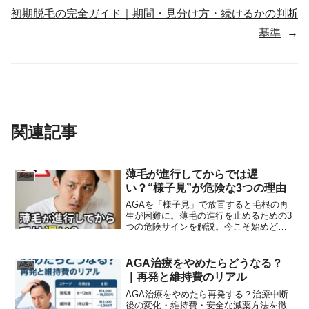
初期脱毛の完全ガイド｜期間・見分け方・続けるかの判断
基準
→
関連記事
薄毛が進行してからでは遅
AGA
い？“様子見”が危険な3つの理由
AGAを「様子見」で放置すると毛根の再
生が困難に。薄毛の進行を止めるための3
つの危険サインを解説。今こそ始めど
き。
AGA治療をやめたらどうなる？
AGA
｜再発と維持費のリアル
AGA治療をやめたら再発する？治療中断
後の変化・維持費・安全な減薬方法を徹