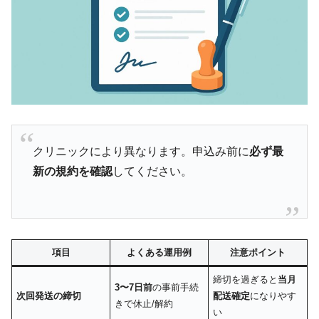
クリニックにより異なります。申込み前に
必ず最
新の規約を確認
してください。
項目
よくある運用例
注意ポイント
締切を過ぎると
当月
3〜7日前
の事前手続
次回発送の締切
配送確定
になりやす
きで休止/解約
い