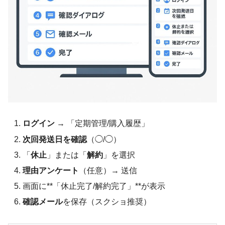
ログイン
→ 「定期管理/購入履歴」
次回発送日を確認
（◯/◯）
「
休止
」または「
解約
」を選択
理由アンケート
（任意）→ 送信
画面に**「休止完了/解約完了」**が表示
確認メール
を保存（スクショ推奨）