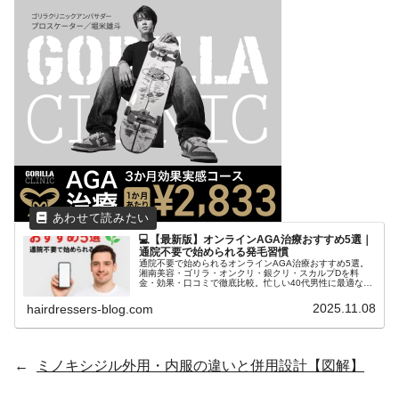
💻【最新版】オンラインAGA治療おすすめ5選｜
通院不要で始められる発毛習慣
通院不要で始められるオンラインAGA治療おすすめ5選。
湘南美容・ゴリラ・オンクリ・銀クリ・スカルプDを料
金・効果・口コミで徹底比較。忙しい40代男性に最適な発
毛習慣を紹介。
2025.11.08
hairdressers-blog.com
←
ミノキシジル外用・内服の違いと併用設計【図解】