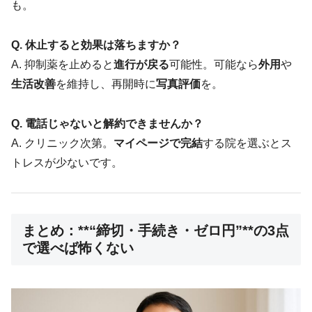
も。
Q. 休止すると効果は落ちますか？
A. 抑制薬を止めると
進行が戻る
可能性。可能なら
外用
や
生活改善
を維持し、再開時に
写真評価
を。
Q. 電話じゃないと解約できませんか？
A. クリニック次第。
マイページで完結
する院を選ぶとス
トレスが少ないです。
まとめ：**“締切・手続き・ゼロ円”**の3点
で選べば怖くない