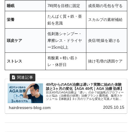
睡眠
7時間を目標に固定
成長期の毛包を守る
たんぱく質＋鉄・亜
栄養
スカルプの素材補給
鉛を意識
低刺激シャンプー・
頭皮ケア
摩擦レス・ドライヤ
炎症/乾燥を避ける
ー15cm以上
有酸素＋軽い筋ト
ストレス
抜け毛増の誘因ケア
レ・休肝日
40代からのAGA治療は遅い？実際に始めた体験
談と3ヶ月の変化【AGA 40代｜AGA 治療 効果】
目次40代のAGA治療は「遅い」のか？結論私のプロフィー
ルと悩み（治療前の状態）治療プランと費用感、服用スケ
ジュール【体験談】3ヶ月のリアルな変化と写真メモ副作
用と対策｜安全に続けるコツ通院/オンラインの比較｜40代
に向く選び方よくある質問...
2025.10.15
hairdressers-blog.com