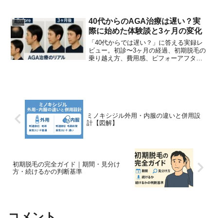
解説。医師管理の安心ケアで自信を取り
戻そう。
40代からのAGA治療は遅い？実
AGA
際に始めた体験談と3ヶ月の変化
「40代からでは遅い？」に答える実録レ
ビュー。初診〜3ヶ月の経過、初期脱毛の
乗り越え方、費用感、ビフォーアフター
写真の撮り方まで。オンラインAGAの選
び方・費用比較への導線付き。
ミノキシジル外用・内服の違いと併用設
計【図解】
初期脱毛の完全ガイド｜期間・見分け
方・続けるかの判断基準
コメント