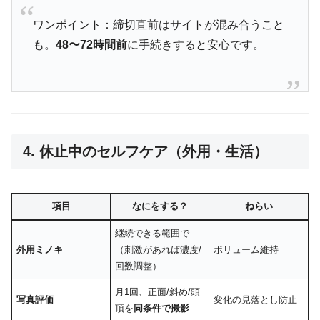
ワンポイント：締切直前はサイトが混み合うこと
も。
48〜72時間前
に手続きすると安心です。
4. 休止中のセルフケア（外用・生活）
項目
なにをする？
ねらい
継続できる範囲で
外用ミノキ
（刺激があれば濃度/
ボリューム維持
回数調整）
月1回、正面/斜め/頭
写真評価
変化の見落とし防止
頂を
同条件で撮影