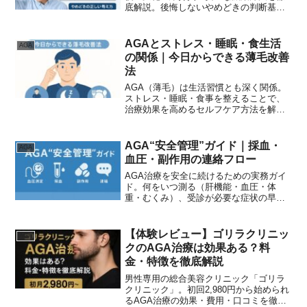
底解説。後悔しないやめどきの判断基準
も紹介します。
AGAとストレス・睡眠・食生活
AGA
の関係｜今日からできる薄毛改善
法
AGA（薄毛）は生活習慣とも深く関係。
ストレス・睡眠・食事を整えることで、
治療効果を高めるセルフケア方法を解
説。
AGA“安全管理”ガイド｜採血・
AGA
血圧・副作用の連絡フロー
AGA治療を安全に続けるための実務ガイ
ド。何をいつ測る（肝機能・血圧・体
重・むくみ）、受診が必要な症状の早見
表、チャットで使える連絡テンプレ、薬
の変更/減量フローを整理。ミノキ（外用/
内服）・フィナ/デュタ別に解説。
【体験レビュー】ゴリラクリニッ
AGA
クのAGA治療は効果ある？料
金・特徴を徹底解説
男性専用の総合美容クリニック「ゴリラ
クリニック」。初回2,980円から始められ
るAGA治療の効果・費用・口コミを徹底