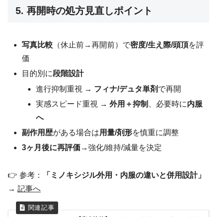
5. 再開時の処方見直しポイント
写真比較
（休止前→再開前）で
密度/生え際/頭頂
を評
価
目的別に
段階設計
進行抑制重視 →
フィナ/デュタ単剤
で再開
実感スピード重視 →
外用＋抑制
、必要時に
内服
へ
副作用歴
がある場合は
用量/剤形
を慎重に調整
3ヶ月後に再評価
→強化/維持/減量を決定
👉 参考：
「ミノキシジル外用・内服の違いと併用設計」
→
記事へ