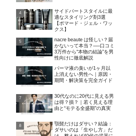
サイドパートスタイルに最
適なスタイリング剤3選
【ポマード・ジェル・ワッ
クス】
nacre beaute は怪しい？届
かないって本当？──口コミ
3万件から“本物の結論”を男
性向けに徹底解説
パーマ液の臭いが1ヶ月以
上消えない男性へ｜原因・
期間・解決策を完全ガイド
30代なのに20代に見える男
は得？損？｜若く見える理
由と“モテる全盛期”の真実
顎髭だけはダサい？結論：
ダサいのは「生やし方」だ
け。整えれば40代の武器に