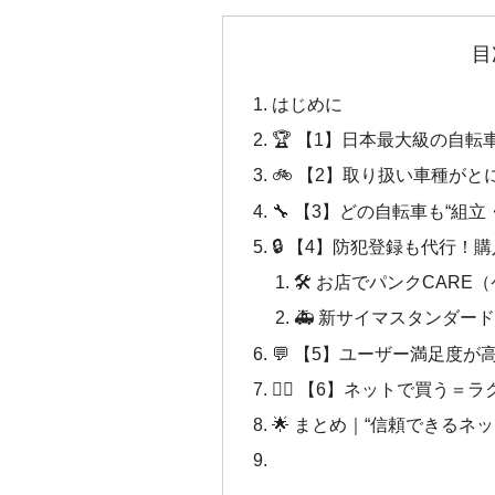
目
はじめに
🏆 【1】日本最大級の自
🚲 【2】取り扱い車種が
🔧 【3】どの自転車も“組
🔒 【4】防犯登録も代行！
🛠️ お店でパンクCARE
🚑 新サイマスタンダー
💬 【5】ユーザー満足度が
🚴‍♀️ 【6】ネットで買う
🌟 まとめ｜“信頼できるネ