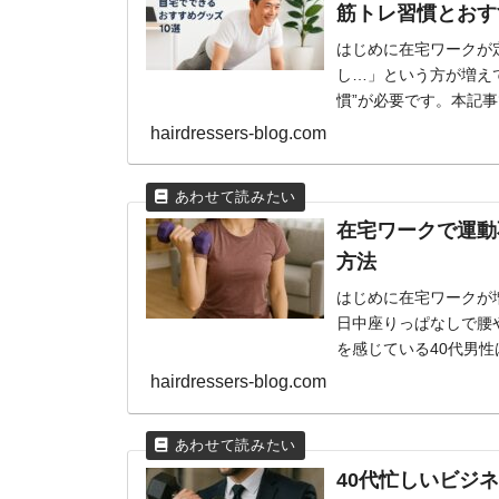
筋トレ習慣とおす
はじめに在宅ワークが
し…」という方が増え
慣”が必要です。本記
しする おすすめ筋トレ..
hairdressers-blog.com
在宅ワークで運動
方法
はじめに在宅ワークが
日中座りっぱなしで腰
を感じている40代男
足は仕事の集中力・睡..
hairdressers-blog.com
40代忙しいビジ