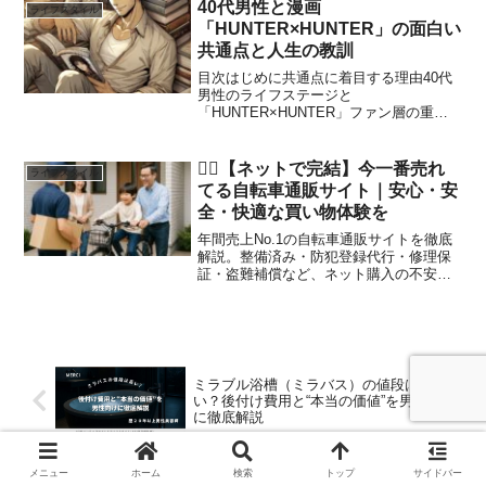
ンとの違いも紹介します。
40代男性と漫画
ライフスタイル
「HUNTER×HUNTER」の面白い
共通点と人生の教訓
目次はじめに共通点に着目する理由40代
男性のライフステージと
「HUNTER×HUNTER」ファン層の重な
り成熟したストーリー展開と40代の人生
経験深みのあるキャラクターたち人生の
試練と成長の共通性多面的な物語の構造
🚴‍♂️【ネットで完結】今一番売れ
ライフスタイル
と人生の複雑さハードワーク...
てる自転車通販サイト｜安心・安
全・快適な買い物体験を
年間売上No.1の自転車通販サイトを徹底
解説。整備済み・防犯登録代行・修理保
証・盗難補償など、ネット購入の不安を
解消するサービスが充実。
ミラブル浴槽（ミラバス）の値段は高
い？後付け費用と“本当の価値”を男性向け
に徹底解説
ミラブルで皮脂取りすぎは本当？乾燥・
メニュー
ホーム
検索
トップ
サイドバー