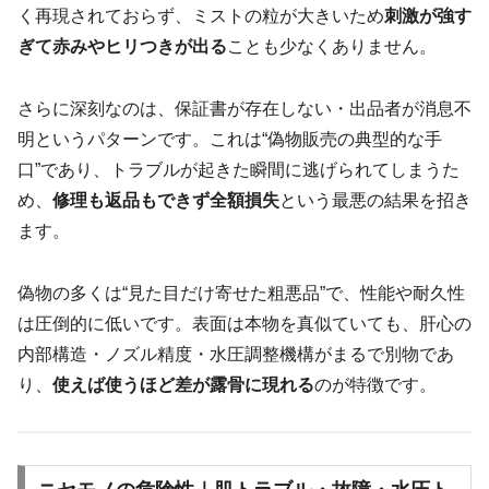
く再現されておらず、ミストの粒が大きいため
刺激が強す
ぎて赤みやヒリつきが出る
ことも少なくありません。
さらに深刻なのは、保証書が存在しない・出品者が消息不
明というパターンです。これは“偽物販売の典型的な手
口”であり、トラブルが起きた瞬間に逃げられてしまうた
め、
修理も返品もできず全額損失
という最悪の結果を招き
ます。
偽物の多くは“見た目だけ寄せた粗悪品”で、性能や耐久性
は圧倒的に低いです。表面は本物を真似ていても、肝心の
内部構造・ノズル精度・水圧調整機構がまるで別物であ
り、
使えば使うほど差が露骨に現れる
のが特徴です。