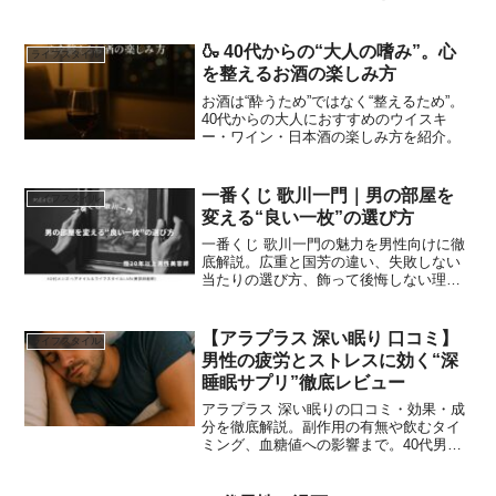
解説。後悔しない判断ができます。
🍶 40代からの“大人の嗜み”。心
ライフスタイル
を整えるお酒の楽しみ方
お酒は“酔うため”ではなく“整えるため”。
40代からの大人におすすめのウイスキ
ー・ワイン・日本酒の楽しみ方を紹介。
一番くじ 歌川一門｜男の部屋を
ライフスタイル
変える“良い一枚”の選び方
一番くじ 歌川一門の魅力を男性向けに徹
底解説。広重と国芳の違い、失敗しない
当たりの選び方、飾って後悔しない理由
まで網羅。男の部屋を格上げする“良い一
枚”が必ず見つかる。
【アラプラス 深い眠り 口コミ】
ライフスタイル
男性の疲労とストレスに効く“深
睡眠サプリ”徹底レビュー
アラプラス 深い眠りの口コミ・効果・成
分を徹底解説。副作用の有無や飲むタイ
ミング、血糖値への影響まで。40代男性
におすすめの深い眠りサプリの選び方
と、アラプラス メンタルケア・糖質ダウ