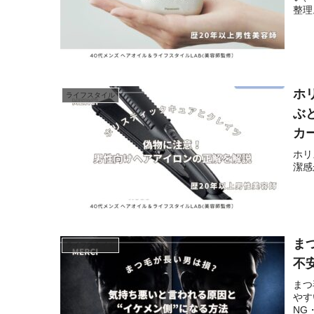
整理
ホ
ライフスタイル
ぶ
カ
ホリ
潔感
ま
ライフスタイル
不
まつ
やす
NG