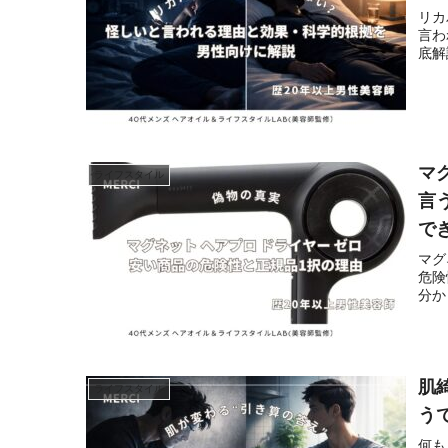
リカ
言わ
底解
マ
ライフスタイル
言
で
マグ
危険
分か
肌
ライフスタイル
う
何も