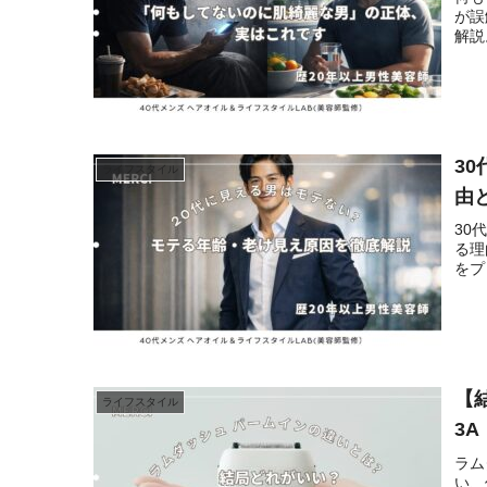
が誤
解説
3
ライフスタイル
由
30
る理
をプ
【
ライフスタイル
3
ラム
い、