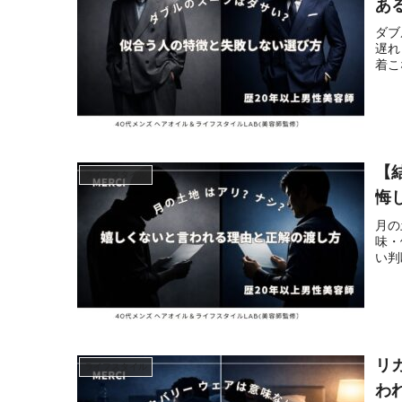
あ
ダブ
遅れ
着こ
【
ライフスタイル
悔
月の
味・
い判
リ
ライフスタイル
わ