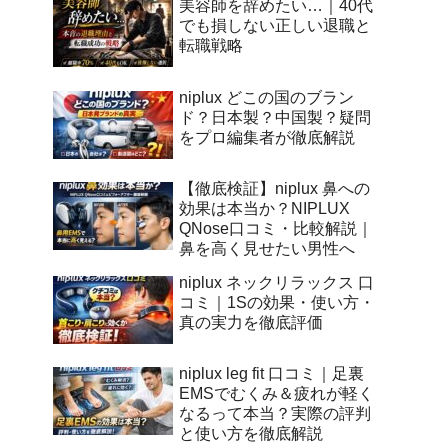
美容師を辞めたい…｜40代
でも損しない正しい退職と
転職戦略
niplux どこの国のブラン
ド？日本製？中国製？疑問
をプロ編集者が徹底解説
【徹底検証】niplux 鼻への
効果は本当か？NIPLUX
QNose口コミ・比較解説｜
鼻を高く見せたい男性へ
niplux ネックリラックス 口
コミ｜1Sの効果・使い方・
真の実力を徹底評価
niplux leg fit 口コミ｜足裏
EMSでむくみ＆疲れが軽く
なるって本当？実際の評判
と使い方を徹底解説