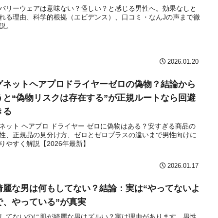
バリーウェアは意味ない？怪しい？と感じる男性へ。効果なしと
れる理由、科学的根拠（エビデンス）、口コミ・なんJの声まで徹
説。
2026.01.20
グネットヘアプロドライヤーゼロの偽物？結論から
うと“偽物リスクは存在する”が正規ルートなら回避
きる
ネット ヘアプロ ドライヤー ゼロに偽物はある？安すぎる商品の
性、正規品の見分け方、ゼロとゼロプラスの違いまで男性向けに
りやすく解説【2026年最新】
2026.01.17
綺麗な男は何もしてない？結論：実は“やってないよ
で、やっている”が真実
してないのに肌が綺麗な男はズルい？実は理由があります。男性