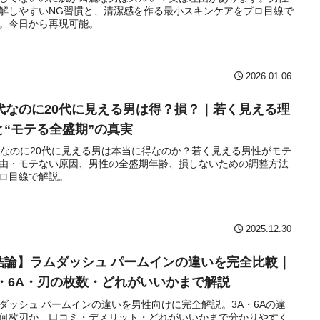
解しやすいNG習慣と、清潔感を作る最小スキンケアをプロ目線で
。今日から再現可能。
2026.01.06
0代なのに20代に見える男は得？損？｜若く見える理
と“モテる全盛期”の真実
代なのに20代に見える男は本当に得なのか？若く見える男性がモテ
由・モテない原因、男性の全盛期年齢、損しないための調整方法
ロ目線で解説。
2025.12.30
結論】ラムダッシュ パームインの違いを完全比較｜
A・6A・刃の枚数・どれがいいかまで解説
ダッシュ パームインの違いを男性向けに完全解説。3A・6Aの違
何枚刃か、口コミ・デメリット・どれがいいかまで分かりやすく