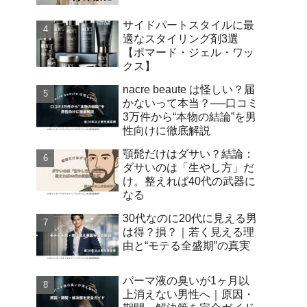
サイドパートスタイルに最
適なスタイリング剤3選
【ポマード・ジェル・ワッ
クス】
nacre beaute は怪しい？届
かないって本当？──口コミ
3万件から“本物の結論”を男
性向けに徹底解説
顎髭だけはダサい？結論：
ダサいのは「生やし方」だ
け。整えれば40代の武器に
なる
30代なのに20代に見える男
は得？損？｜若く見える理
由と“モテる全盛期”の真実
パーマ液の臭いが1ヶ月以
上消えない男性へ｜原因・