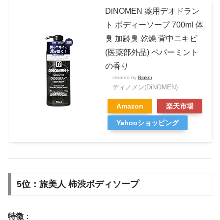
DiNOMEN 薬用デオドラン
ト ボディーソープ 700ml 体
臭 加齢臭 乾燥 背中ニキビ
(医薬部外品) ペパーミント
の香り
created by
Rinker
ディノメン(DiNOMEN)
Amazon
楽天市場
Yahooショッピング
5位：旅美人 柿渋ボディソープ
特徴
：