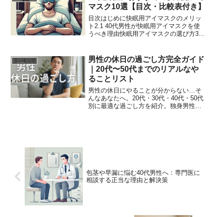
マスク10選【目次・比較表付き】
目次はじめに快眠用アイマスクのメリッ
ト2.1 40代男性が快眠用アイマスクを使
うべき理由快眠用アイマスクの選び方3.1
素材3.2 遮光性3.3 フィット感と通気性
3.4 追加機能40代男性におすすめの快眠
用アイマスク10選【ランキング】4...
男性の休日の過ごし方完全ガイド
ランキング
｜20代〜50代までのリアルなや
ることリスト
男性の休日にやることが分からない…そ
んなあなたへ。20代・30代・40代・50代
別に最適な過ごし方を紹介。独身男性の
リアルな悩み「暇すぎる」「やることな
い」に答える、充実した休日の作り方ガ
イド。
包茎や早漏に悩む40代男性へ：専門医に
相談する正当な理由と解決策