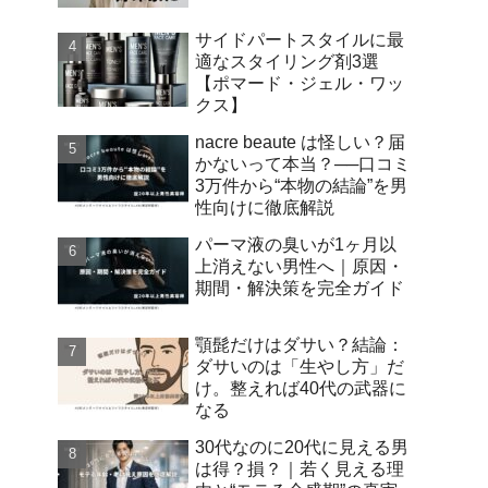
サイドパートスタイルに最
適なスタイリング剤3選
【ポマード・ジェル・ワッ
クス】
nacre beaute は怪しい？届
かないって本当？──口コミ
3万件から“本物の結論”を男
性向けに徹底解説
パーマ液の臭いが1ヶ月以
上消えない男性へ｜原因・
期間・解決策を完全ガイド
顎髭だけはダサい？結論：
ダサいのは「生やし方」だ
け。整えれば40代の武器に
なる
30代なのに20代に見える男
は得？損？｜若く見える理