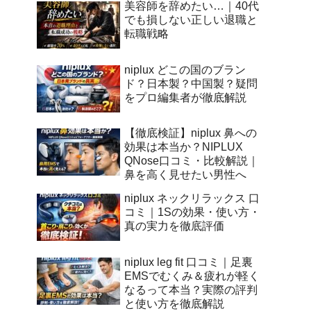
美容師を辞めたい…｜40代
でも損しない正しい退職と
転職戦略
niplux どこの国のブラン
ド？日本製？中国製？疑問
をプロ編集者が徹底解説
【徹底検証】niplux 鼻への
効果は本当か？NIPLUX
QNose口コミ・比較解説｜
鼻を高く見せたい男性へ
niplux ネックリラックス 口
コミ｜1Sの効果・使い方・
真の実力を徹底評価
niplux leg fit 口コミ｜足裏
EMSでむくみ＆疲れが軽く
なるって本当？実際の評判
と使い方を徹底解説