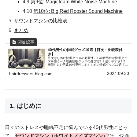
4.9
第9位: Magicteam White Noise Machine
4.10
第10位: Big Red Rooster Sound Machine
サウンドマシンの比較表
まとめ
40代男性の快眠グッズ10選【目次・比較表付
き】
目次はじめに快眠グッズの必要性2.1 40代男性が快眠グッ
ズを使うべき理由快眠グッズの選び方3.1 使いやすさ3.2
機能性3.3 予算40代男性におすすめの快眠グッズ10選【ラ
ンキング】4.1 第1位: テンピュール トランジットピロー
4...
2024.09.30
hairdressers-blog.com
1. はじめに
日々のストレスや睡眠不足に悩んでいる40代男性にとっ
て、
サウンドマシン（ホワイトノイズマシン）
*は、快適