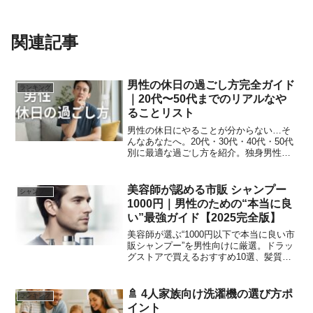
関連記事
男性の休日の過ごし方完全ガイド
ランキング
｜20代〜50代までのリアルなや
ることリスト
男性の休日にやることが分からない…そ
んなあなたへ。20代・30代・40代・50代
別に最適な過ごし方を紹介。独身男性の
リアルな悩み「暇すぎる」「やることな
い」に答える、充実した休日の作り方ガ
イド。
美容師が認める市販 シャンプー
シャンプー
1000円｜男性のための“本当に良
い”最強ガイド【2025完全版】
美容師が選ぶ“1000円以下で本当に良い市
販シャンプー”を男性向けに厳選。ドラッ
グストアで買えるおすすめ10選、髪質別
の診断ルート、清潔感が上がる選び方を
完全ガイド。うねり・皮脂・乾燥もこれ1
記事で解決。
🚿 4人家族向け洗濯機の選び方ポ
ランキング
イント