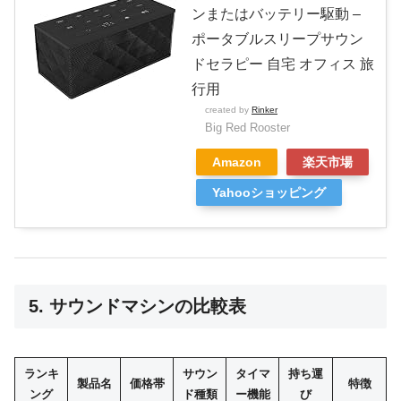
ンまたはバッテリー駆動 –
ポータブルスリープサウン
ドセラピー 自宅 オフィス 旅
行用
created by
Rinker
Big Red Rooster
Amazon
楽天市場
Yahooショッピング
5. サウンドマシンの比較表
ランキ
サウン
タイマ
持ち運
製品名
価格帯
特徴
ング
ド種類
ー機能
び