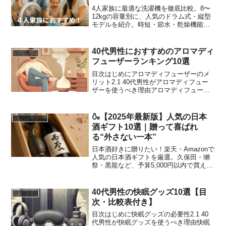
4人家族に最適な洗濯機を徹底比較。8〜
12kgの容量別に、人気のドラム式・縦型
モデルを紹介。時短・節水・乾燥機能の
おすすめポイントを解説。
40代男性におすすめのアロマディ
ランキング
フューザーランキング10選
目次はじめにアロマディフューザーのメ
リット2.1 40代男性がアロマディフュー
ザーを使うべき理由アロマディフューザ
ーの選び方3.1 加湿機能3.2 デザインとサ
イズ3.3 動作音の静かさ3.4 タイマー機能
と安全性40代男性におすすめのアロ...
🍶【2025年最新版】人気の日本
ライフスタイル
酒ギフト10選｜贈って喜ばれ
る“外さない一本”
日本酒好きに贈りたい！楽天・Amazonで
人気の日本酒ギフトを厳選。久保田・獺
祭・黒龍など、予算5,000円以内で買える
おすすめを紹介。
40代男性の快眠グッズ10選【目
ランキング
次・比較表付き】
目次はじめに快眠グッズの必要性2.1 40
代男性が快眠グッズを使うべき理由快眠