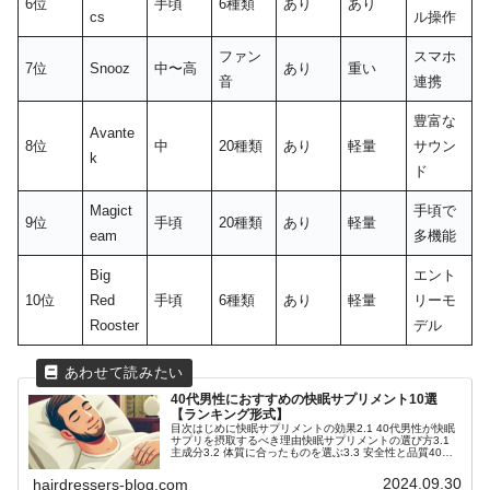
6位
手頃
6種類
あり
あり
cs
ル操作
ファン
スマホ
7位
Snooz
中〜高
あり
重い
音
連携
豊富な
Avante
8位
中
20種類
あり
軽量
サウン
k
ド
Magict
手頃で
9位
手頃
20種類
あり
軽量
eam
多機能
Big
エント
10位
Red
手頃
6種類
あり
軽量
リーモ
Rooster
デル
40代男性におすすめの快眠サプリメント10選
【ランキング形式】
目次はじめに快眠サプリメントの効果2.1 40代男性が快眠
サプリを摂取するべき理由快眠サプリメントの選び方3.1
主成分3.2 体質に合ったものを選ぶ3.3 安全性と品質40代
男性におすすめの快眠サプリメント10選【ランキング】
4.1 第1...
2024.09.30
hairdressers-blog.com