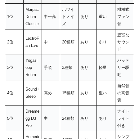
Marpac
ホワイ
機械式
1位
Dohm
中〜高
トノイ
あり
重い
ファン
Classic
ズ
音
豊富な
LectroF
2位
中
20種類
あり
あり
サウン
an Evo
ド
Yogasl
バッテ
3位
eep
手頃
3種類
あり
軽量
リー駆
Rohm
動
自然音
Sound+
4位
高め
15種類
あり
重い
の高音
Sleep
質
Dreame
ナイト
5位
gg D3
中
24種類
あり
あり
ライト
Pro
付き
Homedi
シンプ