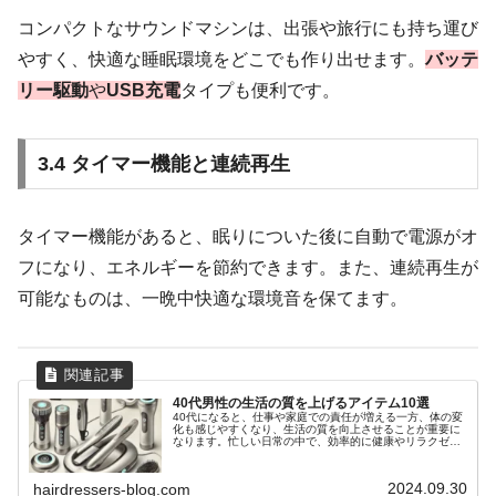
コンパクトなサウンドマシンは、出張や旅行にも持ち運び
やすく、快適な睡眠環境をどこでも作り出せます。
バッテ
リー駆動
や
USB充電
タイプも便利です。
3.4 タイマー機能と連続再生
タイマー機能があると、眠りについた後に自動で電源がオ
フになり、エネルギーを節約できます。また、連続再生が
可能なものは、一晩中快適な環境音を保てます。
40代男性の生活の質を上げるアイテム10選
40代になると、仕事や家庭での責任が増える一方、体の変
化も感じやすくなり、生活の質を向上させることが重要に
なります。忙しい日常の中で、効率的に健康やリラクゼー
ションを保ちながら、身だしなみや趣味の充実を図るアイ
テムを選ぶことで、生活の質を大...
2024.09.30
hairdressers-blog.com