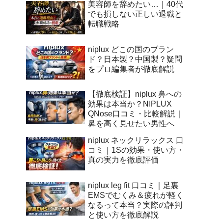
美容師を辞めたい…｜40代
でも損しない正しい退職と
転職戦略
niplux どこの国のブラン
ド？日本製？中国製？疑問
をプロ編集者が徹底解説
【徹底検証】niplux 鼻への
効果は本当か？NIPLUX
QNose口コミ・比較解説｜
鼻を高く見せたい男性へ
niplux ネックリラックス 口
コミ｜1Sの効果・使い方・
真の実力を徹底評価
niplux leg fit 口コミ｜足裏
EMSでむくみ＆疲れが軽く
なるって本当？実際の評判
と使い方を徹底解説