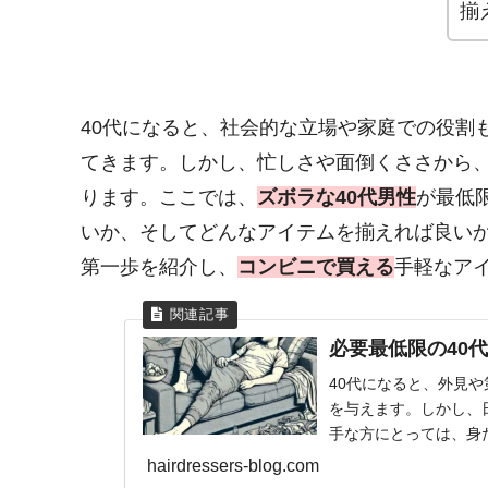
揃
40代になると、社会的な立場や家庭での役割
てきます。しかし、忙しさや面倒くささから
ります。ここでは、
ズボラな40代男性
が最低
いか、そしてどんなアイテムを揃えれば良い
第一歩を紹介し、
コンビニで買える
手軽なア
必要最低限の40
40代になると、外見
を与えます。しかし、
手な方にとっては、身
最低限のケア方法を知
hairdressers-blog.com
ることができます。