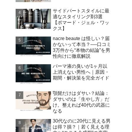
サイドパートスタイルに最
適なスタイリング剤3選
【ポマード・ジェル・ワッ
クス】
nacre beaute は怪しい？届
かないって本当？──口コミ
3万件から“本物の結論”を男
性向けに徹底解説
パーマ液の臭いが1ヶ月以
上消えない男性へ｜原因・
期間・解決策を完全ガイド
顎髭だけはダサい？結論：
ダサいのは「生やし方」だ
け。整えれば40代の武器に
なる
30代なのに20代に見える男
は得？損？｜若く見える理