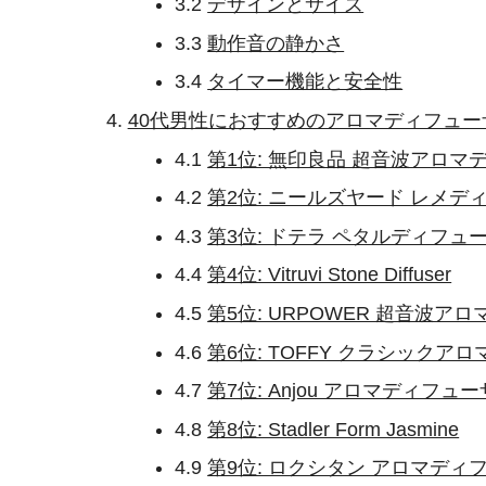
3.2
デザインとサイズ
3.3
動作音の静かさ
3.4
タイマー機能と安全性
40代男性におすすめのアロマディフュー
4.1
第1位: 無印良品 超音波アロマ
4.2
第2位: ニールズヤード レメデ
4.3
第3位: ドテラ ペタルディフュ
4.4
第4位: Vitruvi Stone Diffuser
4.5
第5位: URPOWER 超音波ア
4.6
第6位: TOFFY クラシックア
4.7
第7位: Anjou アロマディフュ
4.8
第8位: Stadler Form Jasmine
4.9
第9位: ロクシタン アロマディ