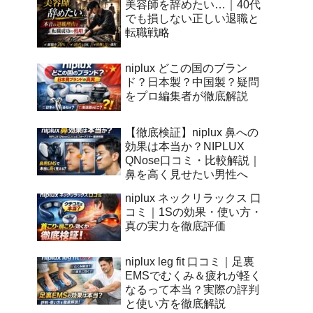
美容師を辞めたい…｜40代
でも損しない正しい退職と
転職戦略
niplux どこの国のブラン
ド？日本製？中国製？疑問
をプロ編集者が徹底解説
【徹底検証】niplux 鼻への
効果は本当か？NIPLUX
QNose口コミ・比較解説｜
鼻を高く見せたい男性へ
niplux ネックリラックス 口
コミ｜1Sの効果・使い方・
真の実力を徹底評価
niplux leg fit 口コミ｜足裏
EMSでむくみ＆疲れが軽く
なるって本当？実際の評判
と使い方を徹底解説