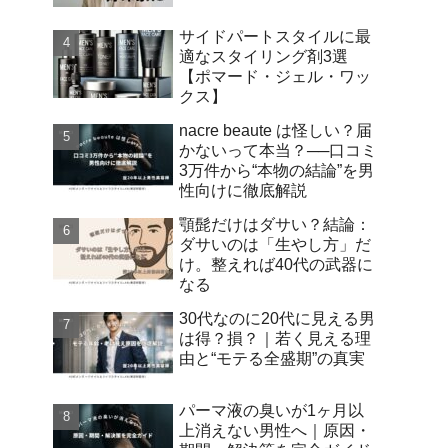
サイドパートスタイルに最
適なスタイリング剤3選
【ポマード・ジェル・ワッ
クス】
nacre beaute は怪しい？届
かないって本当？──口コミ
3万件から“本物の結論”を男
性向けに徹底解説
顎髭だけはダサい？結論：
ダサいのは「生やし方」だ
け。整えれば40代の武器に
なる
30代なのに20代に見える男
は得？損？｜若く見える理
由と“モテる全盛期”の真実
パーマ液の臭いが1ヶ月以
上消えない男性へ｜原因・