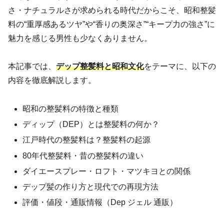
さ・ナチュラルさが求められる時代だからこそ、昭和整髪
料の“重厚感あるツヤ”や“香りの奥深さ”“キープ力の強さ”に
魅力を感じる男性も少なくありません。
本記事では、
デップ整髪料と昭和文化
をテーマに、以下の
内容を徹底解説します。
昭和の整髪料の特徴と種類
ディップ（DEP）とは整髪料の何か？
江戸時代の整髪料は？整髪料の起源
80年代整髪料・昔の整髪料の違い
ダイエースプレー・ロフト・マツキヨとの関係
デップ髪の作り方と現代での再現方法
評価・値段・通販情報（Dep ジェル 通販）