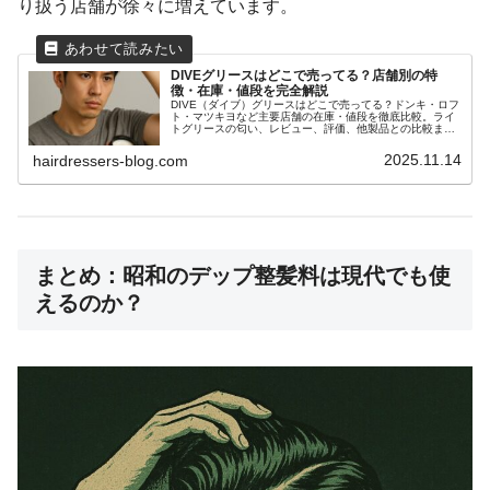
り扱う店舗が徐々に増えています。
DIVEグリースはどこで売ってる？店舗別の特
徴・在庫・値段を完全解説
DIVE（ダイブ）グリースはどこで売ってる？ドンキ・ロフ
ト・マツキヨなど主要店舗の在庫・値段を徹底比較。ライ
トグリースの匂い、レビュー、評価、他製品との比較まで
10,000字で詳しく解説。正規品のおすすめ購入先も紹介。
2025.11.14
hairdressers-blog.com
まとめ：昭和のデップ整髪料は現代でも使
えるのか？