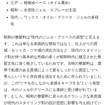
江戸 → 植物油ベース（オイル重め）
昭和 → 水溶性ジェル・スプレーが主流
現代 → ワックス・オイル・グリース・ジェルの多様
化
昭和の整髪料は“現代のジェル・グリースの原型”と言えま
す。これは単なる表面的な類似ではなく、仕上がりの質
感・セット力・ツヤ感の演出方法など、現代のスタイリン
グ剤が持つ基本的な性能の多くが昭和時代に確立された整
髪文化に深く根ざしているためです。当時の整髪料は、濃
厚で粘度のある質感によって髪をしっかりと固定しつつ、
男らしいツヤと存在感を演出するために作られていました
が、この“ツヤを出しながら束感をキープする”という発想
は、今のジェルやグリースにも連綿と受け継がれていま
す。むしろ、昭和の整髪料に見られるクラシックな美意識
が現代のスタイリング剤の設計思想に影響を与え続けてい