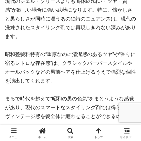
現代のジェル・グリースよりも“昭和の匂い・ツヤ・質
感”が欲しい場合に強い武器になります。特に、懐かしさ
と男らしさが同時に漂うあの独特のニュアンスは、現代の
洗練されたスタイリング剤では再現しきれない深みがあり
ます。
昭和整髪料特有の“重厚なのに清潔感のあるツヤ”や“香りに
宿るレトロな存在感”は、クラシックバーバースタイルや
オールバックなどの男前ヘアを仕上げるうえで強烈な個性
を演出してくれます。
まるで時代を超えて“昭和の男の色気”をまとうような感覚
があり、現代のスマートなスタイリング剤では得られない
ヴィンテージ感を髪全体に纏わせることができるのです。
メニュー
ホーム
検索
トップ
サイドバー