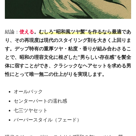
結論：
使える
。
むしろ“昭和風ツヤ髪”を作るなら最適
であ
り、その再現度は現代のスタイリング剤を大きく上回りま
す。デップ特有の重厚ツヤ・粘度・香りが組み合わさるこ
とで、昭和の理容文化に根ざした“男らしい存在感”を髪全
体に宿すことができ、クラシックなヘアセットを求める男
性にとって唯一無二の仕上がりを実現します。
オールバック
センターパートの濡れ感
七三ツヤセット
バーバースタイル（フェード）